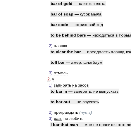
bar
of
gold
—
слиток
золота
bar
of
soap
—
кусок
мыла
bar
code
—
штриховой
код
to
be
behind
bars
—
находиться
в
тюрьм
2
)
планка
to
clear
the
bar
—
преодолеть
планку
,
вз
toll
bar
—
амер
.
шлагбаум
3
)
отмель
2
.
v
1
)
запирать
на
засов
to
bar
in
—
запереть
,
не
выпускать
to
bar
out
—
не
впускать
2
)
преграждать
(
путь
)
3
)
разг
.
не
любить
I
bar
that
man
—
мне
не
нравится
этот
ч