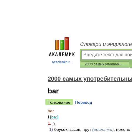
Словари и энциклоп
academic.ru
2000 самых употребительных английских слов
2000 самых употребительны
bar
Толкование
Перевод
bar
I
[
ba:
]
1
.
n
1
)
брусок
,
засов
,
прут
(
решетки
)
,
полено