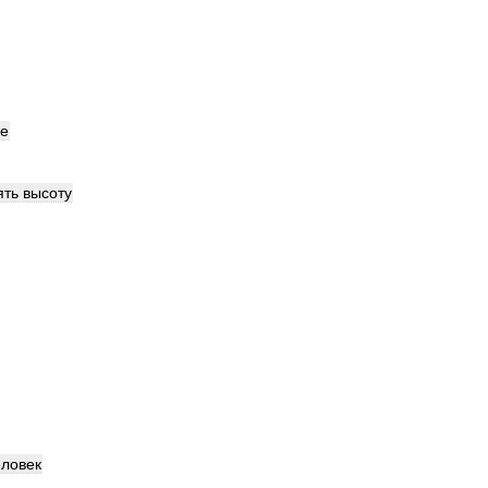
е
ять
высоту
еловек