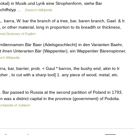
kal) in Musik und Lyrik eine Strophenform, siehe Bar
 Schiffstyp …
Deutsch Wikipedia
L. barra, W. bar the branch of a tree, bar, baren branch, Gael. & Ir.
, or other material, long in proportion to its breadth or thickness,
onal Dictionary of English
miliennamen Bär Baer (Adelsgeschlecht) in den Varianten Baehr,
it ihren Unterarten Bär (Wappentier), ein Wappentier Bärenspinner,
sch Wikipedia
, bar, barrier, prob. < Gaul * barros, the bushy end, akin to Ir
her , to cut with a sharp tool] 1. any piece of wood, metal, etc.
 Bar passed to Russia at the second partition of Poland in 1793,
was a district capital in the province (government) of Podolia.
yclopedia of Judaism