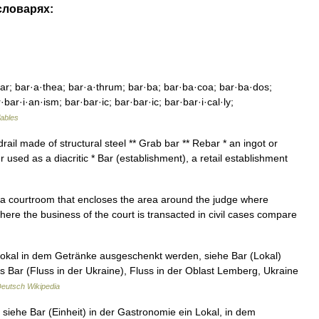
словарях:
ar; bar·a·thea; bar·a·thrum; bar·ba; bar·ba·coa; bar·ba·dos;
bar·i·an·ism; bar·bar·ic; bar·bar·ic; bar·bar·i·cal·ly;
lables
rail made of structural steel ** Grab bar ** Rebar * an ingot or
ter used as a diacritic * Bar (establishment), a retail establishment
 in a courtroom that encloses the area around the judge where
where the business of the court is transacted in civil cases compare
okal in dem Getränke ausgeschenkt werden, siehe Bar (Lokal)
s Bar (Fluss in der Ukraine), Fluss in der Oblast Lemberg, Ukraine
eutsch Wikipedia
siehe Bar (Einheit) in der Gastronomie ein Lokal, in dem