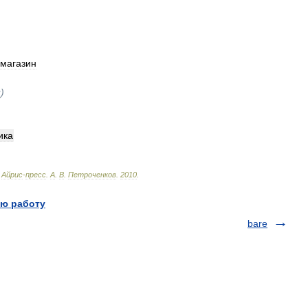
магазин
и
)
ика
Айрис
-
пресс
.
А
.
В
.
Петроченков
.
2010
.
ю работу
bare