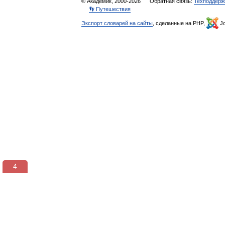
© Академик, 2000-2026
Обратная связь:
Техподдерж
👣 Путешествия
Экспорт словарей на сайты
, сделанные на PHP,
Jo
3