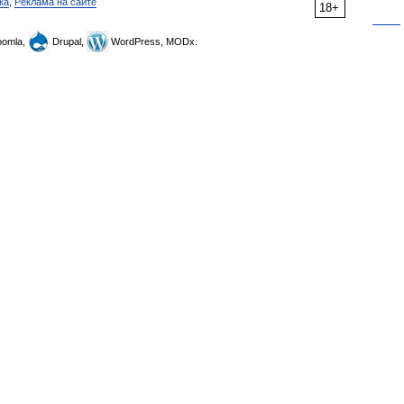
ка
,
Реклама на сайте
18+
omla,
Drupal,
WordPress, MODx.