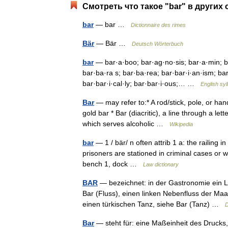
Смотреть что такое "bar" в других 
bar
— bar …
Dictionnaire des rimes
Bär
— Bär …
Deutsch Wörterbuch
bar
— bar·a·boo; bar·ag·no·sis; bar·a·min; b
bar·ba·ra s; bar·ba·rea; bar·bar·i·an·ism; bar·
bar·bar·i·cal·ly; bar·bar·i·ous;… …
English syl
Bar
— may refer to:* A rod/stick, pole, or hand
gold bar * Bar (diacritic), a line through a let
which serves alcoholic …
Wikipedia
bar
— 1 / bär/ n often attrib 1 a: the railing
prisoners are stationed in criminal cases or 
bench 1, dock …
Law dictionary
BAR
— bezeichnet: in der Gastronomie ein L
Bar (Fluss), einen linken Nebenfluss der Maa
einen türkischen Tanz, siehe Bar (Tanz) …
D
Bar
— steht für: eine Maßeinheit des Drucks, 