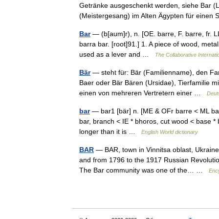
Getränke ausgeschenkt werden, siehe Bar (Lo
(Meistergesang) im Alten Ägypten für einen
Bar
— (b[aum]r), n. [OE. barre, F. barre, fr. L
barra bar. [root]91.] 1. A piece of wood, metal
used as a lever and …
The Collaborative Internati
Bär
— steht für: Bär (Familienname), den Fa
Baer oder Bär Bären (Ursidae), Tierfamilie m
einen von mehreren Vertretern einer …
Deut
bar
— bar1 [bär] n. [ME & OFr barre < ML barra
bar, branch < IE * bhoros, cut wood < base * b
longer than it is …
English World dictionary
BAR
— BAR, town in Vinnitsa oblast, Ukraine.
and from 1796 to the 1917 Russian Revolution 
The Bar community was one of the… …
Enc