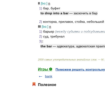
II
[
bɑ:
]
n
1
)
бар
,
буфет
to
drop
into
a
bar
—
заскочить
в
бар
2
)
конторка
,
прилавок
,
стойка
,
небольшой
III
[
bɑ:
]
n
1
)
барьер
(
между
судьями
и
подсудимым
2
)
суд
,
трибунал
3
)
:
the
bar
—
адвокатура
,
адвокатская
практ
2000
самых
употребительных
английских
слов
. —
М
.
:
Игры ⚽
Поможем решить контрольну
bank
Полезное