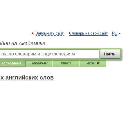
Запомнить сайт
Словарь на свой сайт
RU
едии на Академике
Найти!
Толкования
Переводы
Книги
Игры ⚽
х английских слов